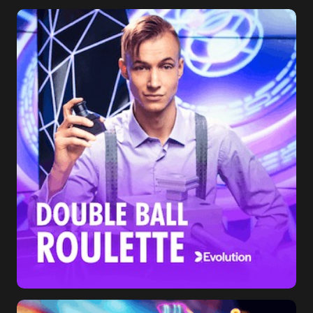
Jogar