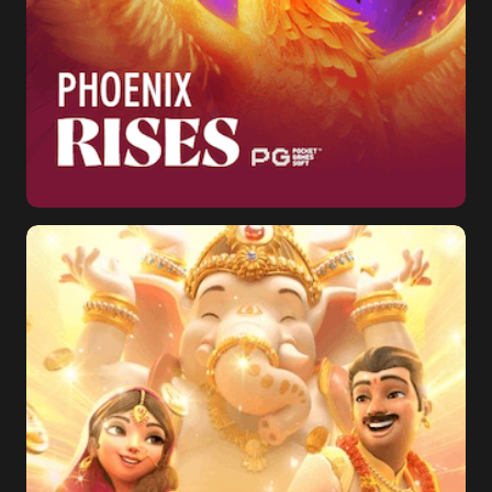
Jogar