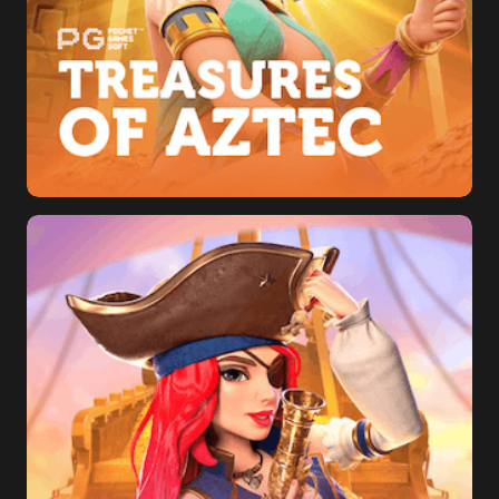
Jogar