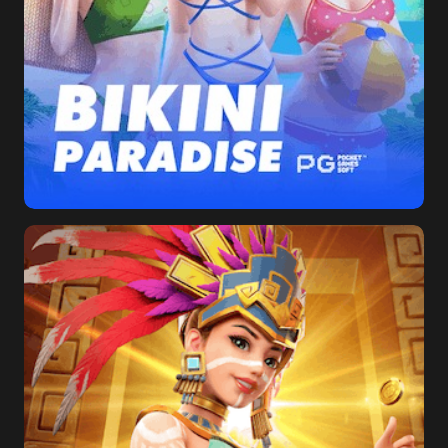
Jogar
Jogar