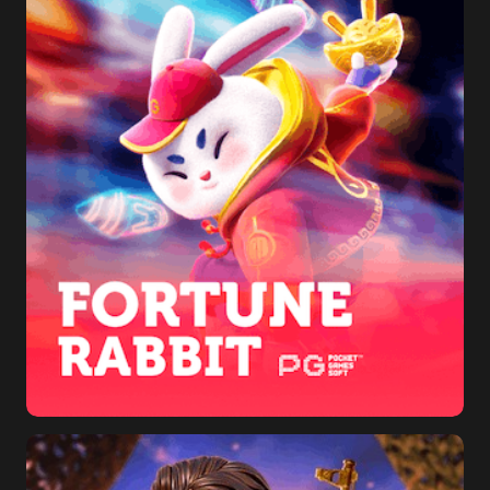
Jogar