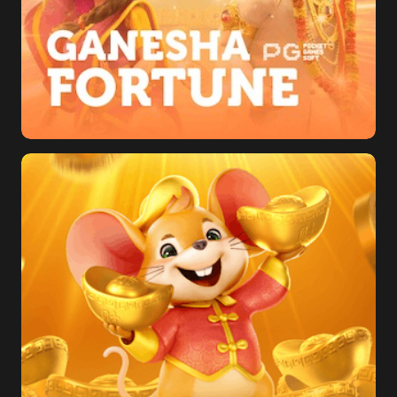
Jogar