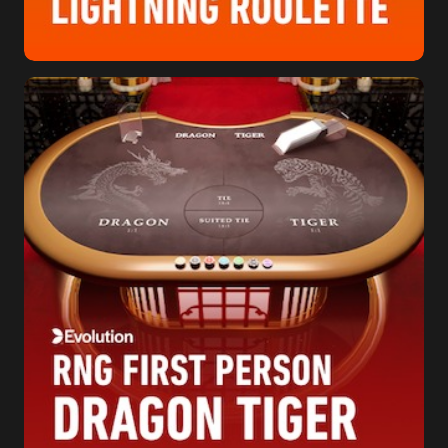
Jogar