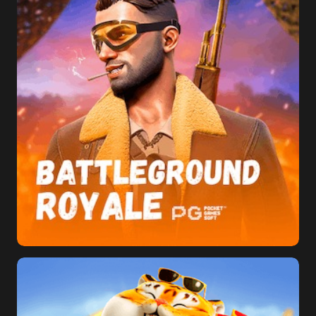
Jogar