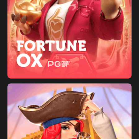
Jogar