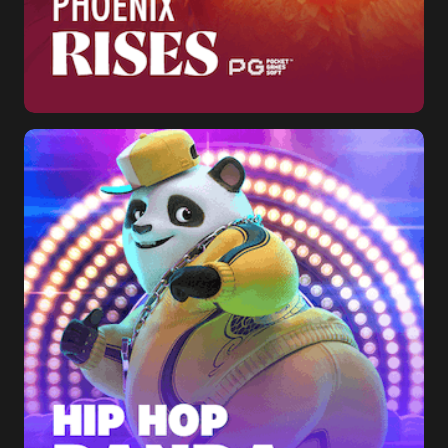
Jogar