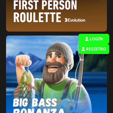
LOGIN
REGISTRO